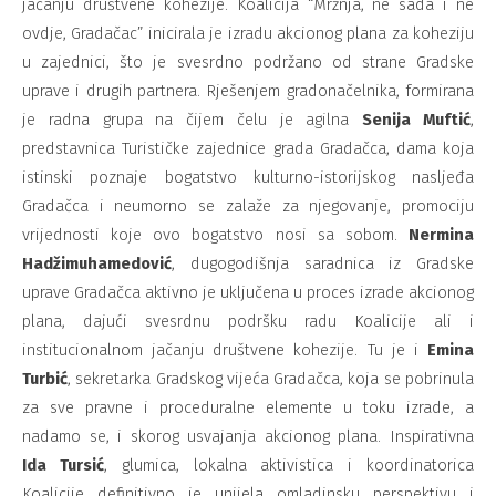
jačanju društvene kohezije. Koalicija “Mržnja, ne sada i ne
ovdje, Gradačac” inicirala je izradu akcionog plana za koheziju
u zajednici, što je svesrdno podržano od strane Gradske
uprave i drugih partnera. Rješenjem gradonačelnika, formirana
je radna grupa na čijem čelu je agilna
Senija Mufti
ć
,
predstavnica Turističke zajednice grada Gradačca, dama koja
istinski poznaje bogatstvo kulturno-istorijskog nasljeđa
Gradačca i neumorno se zalaže za njegovanje, promociju
vrijednosti koje ovo bogatstvo nosi sa sobom.
Nermina
Had
ž
imuhamedovi
ć
, dugogodišnja saradnica iz Gradske
uprave Gradačca aktivno je uključena u proces izrade akcionog
plana, dajući svesrdnu podršku radu Koalicije ali i
institucionalnom jačanju društvene kohezije. Tu je i
Emina
Turbi
ć
, sekretarka Gradskog vijeća Gradačca, koja se pobrinula
za sve pravne i proceduralne elemente u toku izrade, a
nadamo se, i skorog usvajanja akcionog plana. Inspirativna
Ida Tursi
ć
, glumica, lokalna aktivistica i koordinatorica
Koalicije definitivno je unijela omladinsku perspektivu i