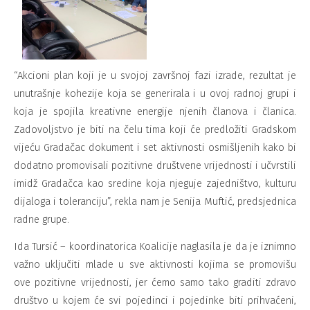
“Akcioni plan koji je u svojoj završnoj fazi izrade, rezultat je
unutrašnje kohezije koja se generirala i u ovoj radnoj grupi i
koja je spojila kreativne energije njenih članova i članica.
Zadovoljstvo je biti na čelu tima koji će predložiti Gradskom
vijeću Gradačac dokument i set aktivnosti osmišljenih kako bi
dodatno promovisali pozitivne društvene vrijednosti i učvrstili
imidž Gradačca kao sredine koja njeguje zajedništvo, kulturu
dijaloga i toleranciju”, rekla nam je Senija Muftić, predsjednica
radne grupe.
Ida Tursić – koordinatorica Koalicije naglasila je da je iznimno
važno uključiti mlade u sve aktivnosti kojima se promovišu
ove pozitivne vrijednosti, jer ćemo samo tako graditi zdravo
društvo u kojem će svi pojedinci i pojedinke biti prihvaćeni,