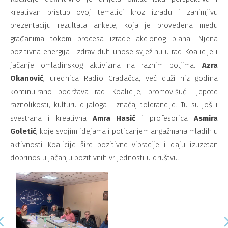
kreativan pristup ovoj tematici kroz izradu i zanimjivu
prezentaciju rezultata ankete, koja je provedena među
građanima tokom procesa izrade akcionog plana. Njena
pozitivna energija i zdrav duh unose svježinu u rad Koalicije i
jačanje omladinskog aktivizma na raznim poljima.
Azra
Okanović
, urednica Radio Gradačca, već duži niz godina
kontinuirano podržava rad Koalicije, promovišući ljepote
raznolikosti, kulturu dijaloga i značaj tolerancije. Tu su još i
svestrana i kreativna
Amra Hasić
i profesorica
Asmira
Goletić
, koje svojim idejama i poticanjem angažmana mladih u
aktivnosti Koalicije šire pozitivne vibracije i daju izuzetan
doprinos u jačanju pozitivnih vrijednosti u društvu.