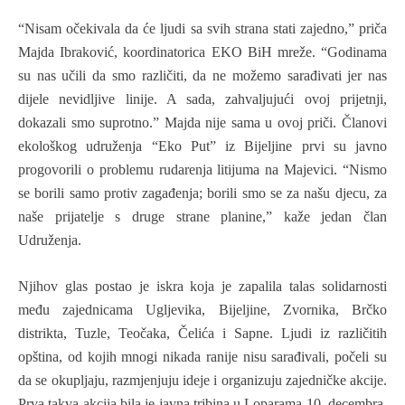
“Nisam očekivala da će ljudi sa svih strana stati zajed
no
,” priča
Majda Ibraković, koordinatorica EKO BiH mreže. “Godinama
su nas učili da smo različiti, da ne možemo sarađivati jer nas
dijele nevidljive linije. A sada, zahvaljujući ovoj prijetnji,
dokazali smo suprotno.”
M
ajda nije sama u ovoj priči. Članovi
ekološkog udruženja “Eko Put” iz Bijeljine prvi su javno
progovorili o problemu rudarenja litijuma na Majevici. “Nismo
se borili samo protiv zagađenja; borili smo se za našu djecu, za
naše prijatelje s druge strane planine,” kaže jedan član
U
druženja.
Njihov glas postao je iskra koja je zapalila talas solidarnosti
među zajednicama Ugljevika, Bijeljine, Zvornika, Brčko
distrikta, Tuzle, Teočaka, Čelića i Sapne. Ljudi iz različitih
opština, od kojih mnogi nikada ranije nisu sarađivali
,
počeli su
da se okupljaju, razmjenjuju ideje i organizuju zajedničke akcije
.
P
rva takva akcija bila je
j
avna tribina u Loparama 10
. decembra