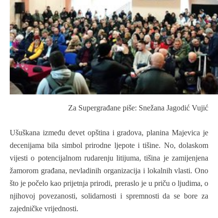
Za Supergra
đane piše: Snežana Jagodić Vujić
Ušuškana između devet opština i gradova, planina Majevica
je
decenijama bila simbol prirodne ljepote i tišine. No, dolaskom
vijesti o potencijalnom rudarenju litijuma, tišina je zamijenjena
žamorom građana, nevladinih organizacija i lokalnih vlasti. Ono
što je počelo kao prijetnja prirodi, preras
lo je
u priču o ljudima, o
njihovoj povezanosti, solidarnosti i spremnosti da se bore za
zajedničke vrijednosti.