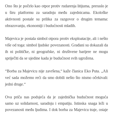
Ono što je počelo kao otpor protiv rudarenja litijuma, preras
lo je
u širu platformu za saradnju među zajednicama. Ekološke
aktivnosti postale su prilika za razgovor o drugim temama:
obrazovanju, ekonomiji i budućnosti mladih.
Majevica je postala simbol otpora protiv eksploatacije, ali i nešto
više od toga: simbol ljudske povezanosti. Građani su dokazali da
ih ni političke, ni geografske, ni društvene barijere ne mogu
spriječiti da se ujedine kada je budućnost svih ugrožena.
“Borba za Majevicu nije završena,
“
kaže članica Eko Puta.
„
Ali
već sada možemo reći da smo dobili nešto što nismo očekivali:
jedni druge.
“
Ova priča nas podsjeća da je zajednička budućnost moguća
samo uz solidarnost, saradnju i empatiju.
I
stinska snaga leži u
povezanosti među ljudima. I dok borba za Majevicu traje, ostaje