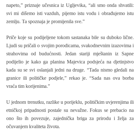
napeto,” priznaje učesnica iz Ugljevika
,
“
a
li smo onda shvatili:
svi mi dišemo isti vazduh, pijemo istu vodu i obrađujemo istu
zemlju. Ta spoznaja je promijenila sve.”
Priče koje su podijeljene tokom sastanaka bile su duboko lične.
Ljudi su pričali o svojim porodicama, svakodnevnim izazovima i
strahovima od budućnosti. Jedan stariji mještanin iz Sapne
podijelio je kako ga planina Majevica podsjeća na djetinjstvo
kada su se svi oslanjali jedni na druge. “Tada nismo gledali na
granice ili političke podjele,” rekao je. “Sada nas ova borba
vraća tim korijenima.”
U jednom trenutku, razlike u porijeklu, političkim uvjerenjima ili
etničkoj pripadnosti postale su nevažne. Fokus se prebacio na
ono što ih povezuje, zajednička briga za prirodu i želja za
očuvanjem kvaliteta života.