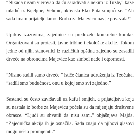
“Nikada nisam vjerovao da ću sarađivati s nekim iz Tuzle,” kaže
mladić iz Bijeljine, Velimir
,
aktivista Eko Puta smijući se. “Ali
sada imam prijatelje tamo. Borba za Majevicu nas je povezala
!
”
Uprkos izazovima, zajednice su preduzele konkretne korake.
Organizovani su protesti, javne tribine i ekološke akcije. Tokom
jedne od njih, stanovnici iz različitih opština zajedno su zasadili
drveće na obroncima Majevice kao simbol nade i otpornosti.
“Nismo sadili samo drveće,” ističe članica udruženja iz Teočaka
,
“
s
adili smo budućnost, onu u kojoj smo svi zajedno.”
Sastanci su često završavali uz kafu i smijeh, a prijateljstva koja
su nastala iz borbe za Majevicu počela su da mijenjaju društvene
obrasce. “Ljudi su shvatili da nisu sami,” objašnjava Majda.
“Zajednička akcija ih je osnažila. Sada znaju da njihovi glasovi
mogu nešto promijeniti.”