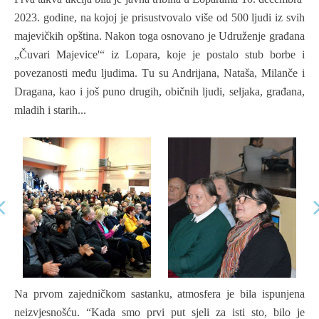
2023. godine
,
na kojoj je prisustvovalo više od 500 ljudi iz svih
majevičkih opština
. Nakon toga osnovano je
U
druženje građan
a
„
Čuvari Majevice'
“
iz Lopara
,
koj
e
je
postal
o
stub borbe i
povezanosti među ljudima
. T
u su Andrijana, Nataša, Milanče i
Dragana
, kao
i još puno drugih, običnih ljudi, seljaka, građana,
mladih i starih...
Na prvom zajedničkom sastanku, atmosfera je bila ispunjena
neizvjesnošću. “Kada smo prvi put sjeli za isti sto, bilo je