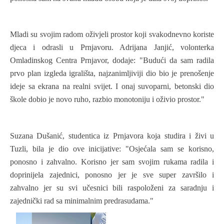
Mladi su svojim radom oživjeli prostor koji svakodnevno koriste
djeca i odrasli u Prnjavoru. Adrijana Janjić, volonterka
Omladinskog Centra Prnjavor, dodaje: "Budući da sam radila
prvo plan izgleda igrališta, najzanimljiviji dio bio je prenošenje
ideje sa ekrana na realni svijet. I onaj suvoparni, betonski dio
škole dobio je novo ruho, razbio monotoniju i oživio prostor."
Suzana Dušanić, studentica iz Prnjavora koja studira i živi u
Tuzli, bila je dio ove inicijative: "Osjećala sam se korisno,
ponosno i zahvalno. Korisno jer sam svojim rukama radila i
doprinijela zajednici, ponosno jer je sve super završilo i
zahvalno jer su svi učesnici bili raspoloženi za saradnju i
zajednički rad sa minimalnim predrasudama."