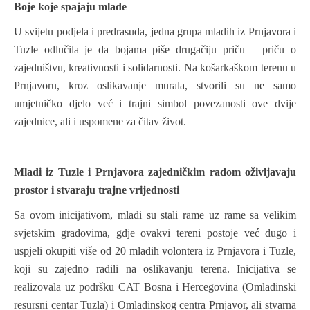
Boje koje spajaju mlade
U svijetu podjela i predrasuda, jedna grupa mladih iz Prnjavora i
Tuzle odlučila je da bojama piše drugačiju priču – priču o
zajedništvu, kreativnosti i solidarnosti. Na košarkaškom terenu u
Prnjavoru, kroz oslikavanje murala, stvorili su ne samo
umjetničko djelo već i trajni simbol povezanosti ove dvije
zajednice, ali i uspomene za čitav život.
Mladi iz Tuzle i Prnjavora zajedničkim radom oživljavaju
prostor i stvaraju trajne vrijednosti
Sa ovom inicijativom, mladi su stali rame uz rame sa velikim
svjetskim gradovima, gdje ovakvi tereni postoje već dugo i
uspjeli okupiti više od 20 mladih volontera iz Prnjavora i Tuzle,
koji su zajedno radili na oslikavanju terena. Inicijativa se
realizovala uz podršku CAT Bosna i Hercegovina (Omladinski
resursni centar Tuzla) i Omladinskog centra Prnjavor, ali stvarna