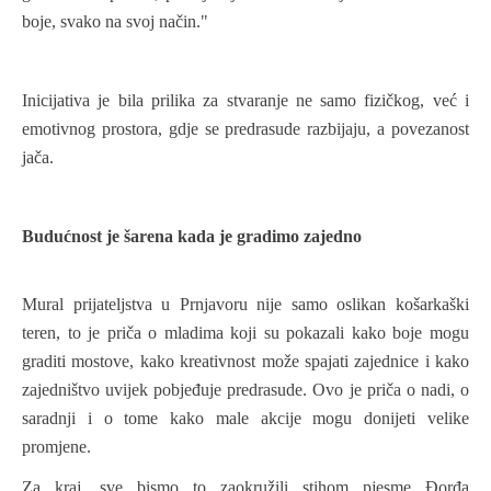
boje, svako na svoj način."
Inicijativa je bila prilika za stvaranje ne samo fizičkog, već i
emotivnog prostora, gdje se predrasude razbijaju, a povezanost
jača.
Budućnost je šarena kada je gradimo zajedno
Mural prijateljstva u Prnjavoru nije samo oslikan košarkaški
teren, to je priča o mladima koji su pokazali kako boje mogu
graditi mostove, kako kreativnost može spajati zajednice i kako
zajedništvo uvijek pobjeđuje predrasude.
Ovo je priča o nadi, o
saradnji i o tome kako male akcije mogu donijeti velike
promjene.
Za kraj, sve bismo to zaokružili stihom pjesme Đorđa