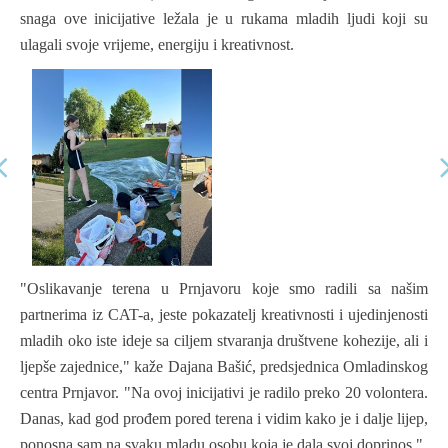
snaga ove inicijative ležala je u rukama mladih ljudi koji su
ulagali svoje vrijeme, energiju i kreativnost.
"Oslikavanje terena u Prnjavoru koje smo radili sa našim
partnerima iz CAT-a, jeste pokazatelj kreativnosti i ujedinjenosti
mladih oko iste ideje sa ciljem stvaranja društvene kohezije, ali i
ljepše zajednice," kaže Dajana Bašić, predsjednica Omladinskog
centra Prnjavor. "Na ovoj inicijativi je radilo preko 20 volontera.
Danas, kad god prođem pored terena i vidim kako je i dalje lijep,
ponosna sam na svaku mladu osobu koja je dala svoj doprinos."