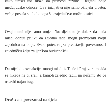
kako timski rad može da premosti razlike i izgradi bolje
međuljudske odnose. Ova inicijativa nije samo oživjela prostor,
već je postala simbol onoga što zajedništvo može postići.
Ovaj mural nije samo umjetničko djelo; to je dokaz da kada
mladi dobiju priliku da zajedno rade, mogu promijeniti svoju
zajednicu na bolje. Svaki potez valjka predstavlja povezanost i
zajedničku želju za ljepšom budućnošću.
Da nije bilo ove akcije, mnogi mladi iz Tuzle i Prnjavora možda
se nikada ne bi sreli, a kamoli zajedno radili na nečemu što će
ostaviti trajan trag.
Društvena povezanost na djelu