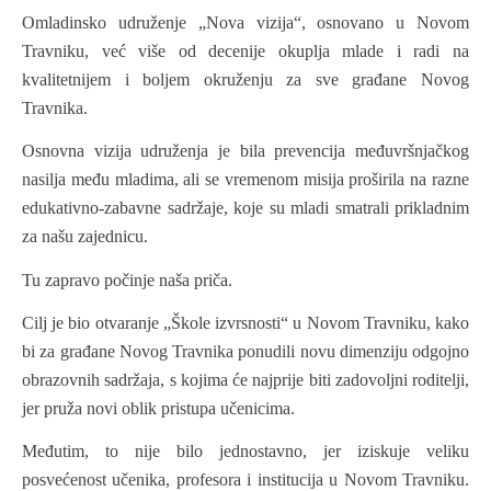
Omladinsko udruženje „Nova vizija“, osnovano u Novom
Travniku, već više od decenije okuplja mlade i radi na
kvalitetnijem i boljem okruženju za sve građane Novog
Travnika.
Osnovna vizija udruženja je bila prevencija međuvršnjačkog
nasilja među mladima, ali se vremenom misija proširila na razne
edukativno-zabavne sadržaje, koje su mladi smatrali prikladnim
za našu zajednicu.
Tu zapravo počinje naša priča.
Cilj je bio otvaranje „Škole izvrsnosti“ u Novom Travniku, kako
bi za građane Novog Travnika ponudili novu dimenziju odgojno
obrazovnih sadržaja, s kojima će najprije biti zadovoljni roditelji,
jer pruža novi oblik pristupa učenicima.
Međutim, to nije bilo jednostavno, jer iziskuje veliku
posvećenost učenika, profesora i institucija u Novom Travniku.