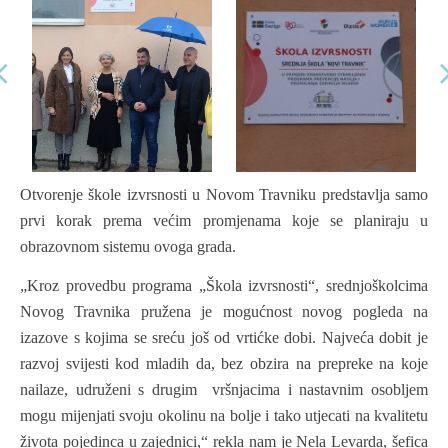
Otvorenje škole izvrsnosti u Novom Travniku predstavlja samo
prvi korak prema većim promjenama koje se planiraju u
obrazovnom sistemu ovoga grada.
„Kroz provedbu programa „Škola izvrsnosti“, srednjoškolcima
Novog Travnika pružena je mogućnost novog pogleda na
izazove s kojima se sreću još od vrtićke dobi. Najveća dobit je
razvoj svijesti kod mladih da, bez obzira na prepreke na koje
nailaze, udruženi s drugim vršnjacima i nastavnim osobljem
mogu mijenjati svoju okolinu na bolje i tako utjecati na kvalitetu
života pojedinca u zajednici,“ rekla nam je Nela Levarda, šefica