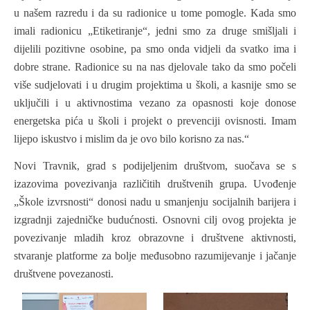
u našem razredu i da su radionice u tome pomogle. Kada smo
imali radionicu „Etiketiranje“, jedni smo za druge smišljali i
dijelili pozitivne osobine, pa smo onda vidjeli da svatko ima i
dobre strane. Radionice su na nas djelovale tako da smo počeli
više sudjelovati i u drugim projektima u školi, a kasnije smo se
uključili i u aktivnostima vezano za opasnosti koje donose
energetska pića u školi i projekt o prevenciji ovisnosti. Imam
lijepo iskustvo i mislim da je ovo bilo korisno za nas.“
Novi Travnik, grad s podijeljenim društvom, suočava se s
izazovima povezivanja različitih društvenih grupa. Uvođenje
„Škole izvrsnosti“ donosi nadu u smanjenju socijalnih barijera i
izgradnji zajedničke budućnosti. Osnovni cilj ovog projekta je
povezivanje mladih kroz obrazovne i društvene aktivnosti,
stvaranje platforme za bolje međusobno razumijevanje i jačanje
društvene povezanosti.