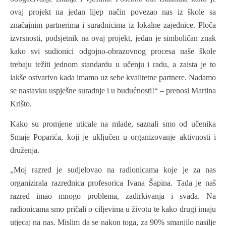
ovaj projekt na jedan lijep način povezao nas iz škole sa
značajnim partnerima i suradnicima iz lokalne zajednice. Ploča
izvrsnosti, podsjetnik na ovaj projekt, jedan je simboličan znak
kako svi sudionici odgojno-obrazovnog procesa naše škole
trebaju težiti jednom standardu u učenju i radu, a zaista je to
lakše ostvarivo kada imamo uz sebe kvalitetne partnere. Nadamo
se nastavku uspješne suradnje i u budućnosti!“ – prenosi Martina
Krišto.
Kako su promjene uticale na mlade, saznali smo od učenika
Smaje Poparića, koji je uključen u organizovanje aktivnosti i
druženja.
„Moj razred je sudjelovao na radionicama koje je za nas
organizirala razrednica profesorica Ivana Šapina. Tada je naš
razred imao mnogo problema, zadirkivanja i svađa. Na
radionicama smo pričali o ciljevima u životu te kako drugi imaju
utjecaj na nas. Mislim da se nakon toga, za 90% smanjilo nasilje