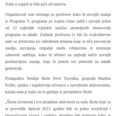
Nada u uspjeh je bila jača od izazova.
Organizovali smo treninge za profesore kako bi usvojili znanja
iz Programa Y, programa po kojem ćemo raditi i usvojiti jedan
od 12 najboljih svjetskih naučno utemeljenih obrazovnih
programa za mlade. Zadatak profesora će biti da svakodnevno
rade sa učenicima po određenim temama koje se tiču prevencije
nasilja, razvijanja empatije među vršnjacima te kreiranju
zabavnih sadržaja, kako bi učenici na najbolji način usvojili
predstavljena znanja, koja će potom oni prenositi na mlađe
generacije.
Pedagodica Srednje škole Novi Travnika, gospođa Martina
Krišto, ujedno i najaktivnija učesnica u navedenim aktivnostima,
kazala nam je kako na to gledaju iz perspektive škole:
„Škola izvrsnosti i sve projektne aktivnosti za našu školu koje su
se provodile tijekom 2023. godine bile su jedno osvježenje i
obogaćivanje znanja i vještina. Posebno bih istaknula kako je