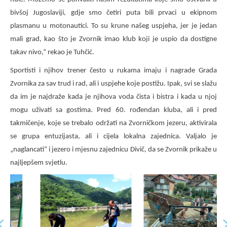
bivšoj Jugoslaviji, gdje smo četiri puta bili prvaci u ekipnom
plasmanu u motonautici. To su krune našeg uspjeha, jer je jedan
mali grad, kao što je Zvornik imao klub koji je uspio da dostigne
takav nivo,“ rekao je Tuhčić.
Sportisti i njihov trener često u rukama imaju i nagrade Grada
Zvornika za sav trud i rad, ali i uspjehe koje postižu. Ipak, svi se slažu
da im je najdraže kada je njihova voda čista i bistra i kada u njoj
mogu uživati sa gostima. Pred 60. rođendan kluba, ali i pred
takmičenje, koje se trebalo održati na Zvorničkom jezeru, aktivirala
se grupa entuzijasta, ali i cijela lokalna zajednica. Valjalo je
„naglancati“ i jezero i mjesnu zajednicu Divič, da se Zvornik prikaže u
najljepšem svjetlu.