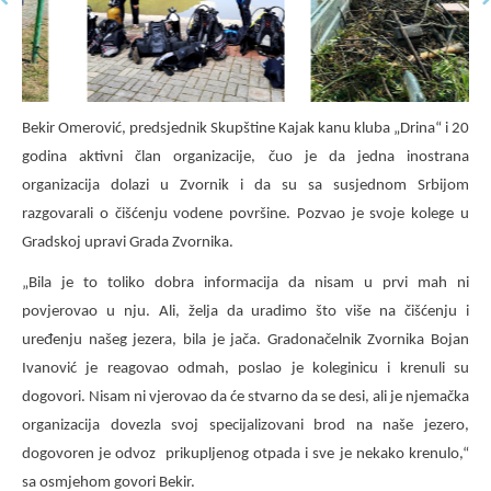
Bekir Omerović, predsjednik Skupštine Kajak kanu kluba „Drina“ i 20
godina aktivni član organizacije, čuo je da jedna inostrana
organizacija dolazi u Zvornik i da su sa susjednom Srbijom
razgovarali o čišćenju vodene površine. Pozvao je svoje kolege u
Gradskoj upravi Grada Zvornika.
„Bila je to toliko dobra informacija da nisam u prvi mah ni
povjerovao u nju. Ali, želja da uradimo što više na čišćenju i
uređenju našeg jezera, bila je jača. Gradonačelnik Zvornika Bojan
Ivanović je reagovao odmah, poslao je koleginicu i krenuli su
dogovori. Nisam ni vjerovao da će stvarno da se desi, ali je njemačka
organizacija dovezla svoj specijalizovani brod na naše jezero,
dogovoren je odvoz prikupljenog otpada i sve je nekako krenulo,“
sa osmjehom govori Bekir.