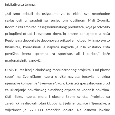
inicijativu sa terena.
„Mi smo pristali da osiguramo za tu ekipu sve neophodne
saglasnosti u saradnji sa susjednom opštinom Mali Zvornik.
Koordinirali smo rad našeg komunalnog preduzeća, koje je odvozilo
prikupljeni otpad i revnosno dovozilo prazne kontejnere, a naša
Regionalna deponija je deponovala prikupljeni otpad. Mi smo sve to
finansirali, koordinirali, a najveća nagrada je bila kristalno čista
površina jezera spremna za sportiste, ali i turiste,“ kaže
gradonačelnik Ivanović.
U okviru realizacije ekološkog međunarodnog projekta “End plastic
soup” na Zvorničkom jezeru u više navrata boravila je ekipa
njemačke kompanije “Everwave”, koja, koristeći specijalizovani brod
za uklanjanje površinskog plastičnog otpada sa vodenih površina,
čisti rijeke, jezera, mora i okeane širom svijeta. Projekat su
zajednički realizovali rotari klubovi iz Bijeljine, Loznice i Njemačke, a
vrijednost je 220.000 američkih dolara. Na osnovu lokalne