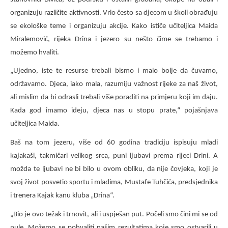
organizuju različite aktivnosti. Vrlo često sa djecom u školi obrađuju
se ekološke teme i organizuju akcije. Kako ističe učiteljica Maida
Miralemović, rijeka Drina i jezero su nešto čime se trebamo i
možemo hvaliti.
„Ujedno, iste te resurse trebali bismo i malo bolje da čuvamo,
održavamo. Djeca, iako mala, razumiju važnost rijeke za naš život,
ali mislim da bi odrasli trebali više poraditi na primjeru koji im daju.
Kada god imamo ideju, djeca nas u stopu prate,“ pojašnjava
učiteljica Maida.
Baš na tom jezeru, više od 60 godina tradiciju ispisuju mladi
kajakaši, takmičari velikog srca, puni ljubavi prema rijeci Drini. A
možda te ljubavi ne bi bilo u ovom obliku, da nije čovjeka, koji je
svoj život posvetio sportu i mladima, Mustafe Tuhčića, predsjednika
i trenera Kajak kanu kluba „Drina“.
„Bio je ovo težak i trnovit, ali i uspješan put. Počeli smo čini mi se od
nule. Možemo se pohvaliti našim rezultatima koje smo ostvarili u