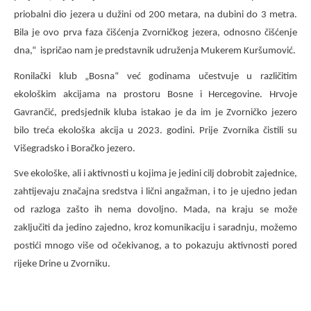
priobalni dio jezera u dužini od 200 metara, na dubini do 3 metra.
Bila je ovo prva faza čišćenja Zvorničkog jezera, odnosno čišćenje
dna,“ ispričao nam je predstavnik udruženja Mukerem Kuršumović.
Ronilački klub „Bosna“ već godinama učestvuje u različitim
ekološkim akcijama na prostoru Bosne i Hercegovine. Hrvoje
Gavrančić, predsjednik kluba istakao je da im je Zvorničko jezero
bilo treća ekološka akcija u 2023. godini. Prije Zvornika čistili su
Višegradsko i Boračko jezero.
Sve ekološke, ali i aktivnosti u kojima je jedini cilj dobrobit zajednice,
zahtijevaju značajna sredstva i lični angažman, i to je ujedno jedan
od razloga zašto ih nema dovoljno. Mada, na kraju se može
zaključiti da jedino zajedno, kroz komunikaciju i saradnju, možemo
postići mnogo više od očekivanog, a to pokazuju aktivnosti pored
rijeke Drine u Zvorniku.