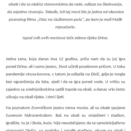
obale i da se olakša stanovnicima da rade, odlaze na školovanje,
da zajedno stvaraju. Takođe, isti taj most bio je jedna od okosnica
poznatog filma „Otac na službenom putu“, po kom je mali Malik
mjesečario.
Ispod svih ovih mostova teče zelena rijeka Drina.
Jedna Lena, koja danas ima 12 godina, priča nam da su joj igra
pored Drine, ali i samo jezero, život učinili posebnom pričom. U toku
pandemije virusa korona, s tatom je odlazila na Divič, gdje je mogla
bez ograničenja da šeta, sjedi i da se igra pored vode. U vrtiću su
zajedno sa srednjoškolcima sadili topole na obali, a danas vrlo često
uživaju na obali rijeke, i zimi i ljeti.
Na poznatom Zvorničkom jezeru nema mosta, ali su obale spojene
čuvenom hidrocentralom. Baš na obali su smješteni i stadion,
igralište, tu je i škola, kuće. Nije neuobičajeno da se samoinicijativno
stanovnici Diviča, uz podršku i ostalih građana, okupe na obali i