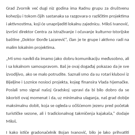
Grad Zvornik već dugi niz godina ima Radnu grupu za društvenu
koheziju i tokom čijih sastanaka sa razgovara o različitim projektima
i aktivnostima, koji će unaprijediti lokalnu zajednicu. Miloš Ivanović,
izvršni direktor Centra za istraživanje i očuvanje kulturno-istorijske
baštine „Doktor Đorđe Lazarević“, član je te grupe i aktivno radi na
malim lokalnim projektima.
„Mi smo navikli da imamo jako dobru komunikaciju međusobno, ali
i sa lokalnom samoupravom. Baš je ovaj događaj pokazao da je sve
izvodljivo, ako se malo potrudite. Saznali smo da su rotari klubovi iz
Bijeljine i Loznice nosioci projekta, kojeg finansira Vlada Njemačke.
Poslali smo signal našoj Gradskoj upravi da bi bilo dobro da se
iskoristi ovaj momenat i da, uz minimalna ulaganja, naš grad dobije
maksimalnu dobit, koja se ogleda u očišćenom jezeru pred početak
turističke sezone, ali i tradicionalnog takmičenja kajakaša,“ dodaje
Miloš.
I kako ističe gradonačelnik Bojan Ivanović, bilo je lako prihvatiti