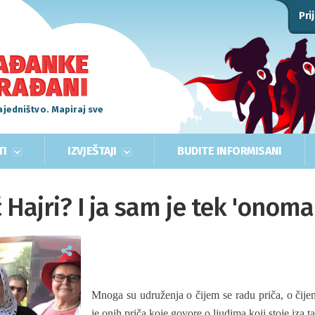
Pri
ajedništvo. Mapiraj sve
TI
IZVJEŠTAJI
BUDITE INFORMISANI
ć Hajri? I ja sam je tek 'onoma
Mnoga su udruženja o čijem se radu priča, o čije
je onih priča koje govore o ljudima koji stoje iza 