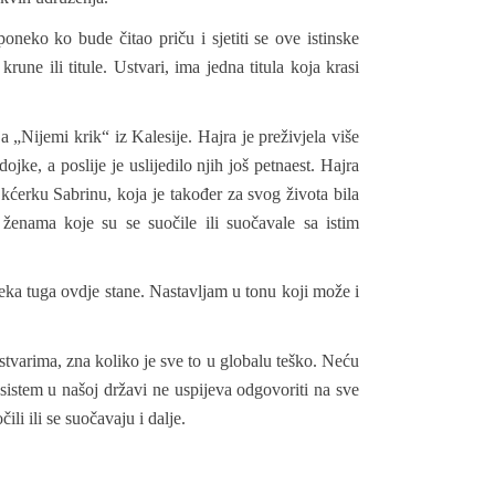
oneko ko bude čitao priču i sjetiti se ove istinske
rune ili titule. Ustvari, ima jedna titula koja krasi
 „Nijemi krik“ iz Kalesije. Hajra je preživjela više
ojke, a poslije je uslijedilo njih još petnaest. Hajra
i kćerku Sabrinu, koja je također za svog života bila
ženama koje su se suočile ili suočavale sa istim
eka tuga ovdje stane. Nastavljam u tonu koji može i
m stvarima, zna koliko je sve to u globalu teško. Neću
istem u našoj državi ne uspijeva odgovoriti na sve
i ili se suočavaju i dalje.