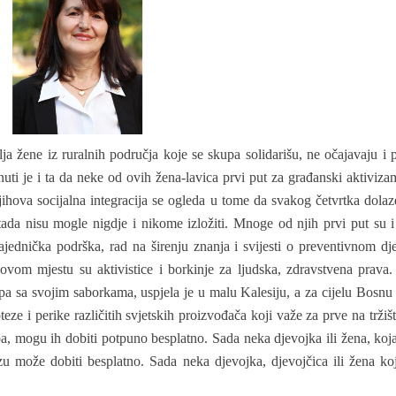
ja žene iz ruralnih područja koje se skupa solidarišu, ne očajavaju i pr
uti je i ta da neke od ovih žena-lavica prvi put za građanski aktivizam
hova socijalna integracija se ogleda u tome da svakog četvrtka dolaze
ada nisu mogle nigdje i nikome izložiti. Mnoge od njih prvi put su 
zajednička podrška, rad na širenju znanja i svijesti o preventivnom dj
ovom mjestu su aktivistice i borkinje za ljudska, zdravstvena prava
skupa sa svojim saborkama, uspjela je u malu Kalesiju, a za cijelu Bos
eze i perike različitih svjetskih proizvođača koji važe za prve na tržiš
a, mogu ih dobiti potpuno besplatno. Sada neka djevojka ili žena, koja 
ezu može dobiti besplatno. Sada neka djevojka, djevojčica ili žena ko