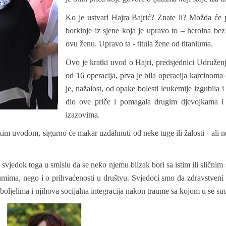
Ko je ustvari Hajra Bajrić? Znate li? Možda će p
borkinje iz sjene koja je upravo to – heroina bez k
ovu ženu. Upravo ta - titula žene od titaniuma.
Ovo je kratki uvod o Hajri, predsjednici Udruženja
od 16 operacija, prva je bila operacija karcinoma d
je, nažalost, od opake bolesti leukemije izgubila 
dio ove priče i pomagala drugim djevojkama i 
izazovima.
kim uvodom, sigurno će makar uzdahnuti od neke tuge ili žalosti - ali n
an svjedok toga u smislu da se neko njemu blizak bori sa istim ili slični
mima, nego i o prihvaćenosti u društvu. Svjedoci smo da zdravstveni s
jelima i njihova socijalna integracija nakon traume sa kojom u se suočil