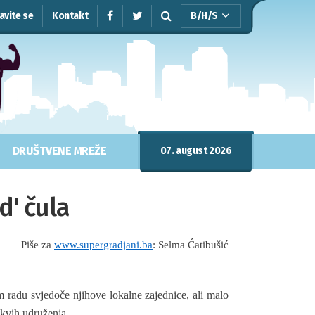
javite se
Kontakt
B/H/S
DRUŠTVENE MREŽE
07. august 2026
d' čula
Piše za
www.supergradjani.ba
: Selma Ćatibušić
m radu svjedoče njihove lokalne zajednice, ali malo
takvih udruženja.