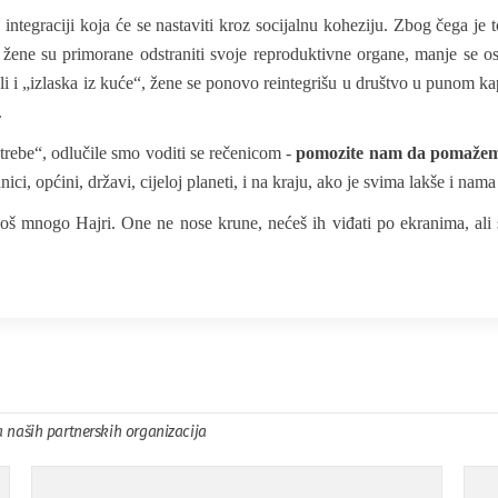
integraciji koja će se nastaviti kroz socijalnu koheziju. Zbog čega j
žene su primorane odstraniti svoje reproduktivne organe, manje se o
li i „izlaska iz kuće“, žene se ponovo reintegrišu u društvo u punom kap
.
potrebe“, odlučile smo voditi se rečenicom -
pomozite nam da pomaže
dnici, općini, državi, cijeloj planeti, i na kraju, ako je svima lakše i nam
još mnogo Hajri. One ne nose krune, nećeš ih viđati po ekranima, al
a naših partnerskih organizacija