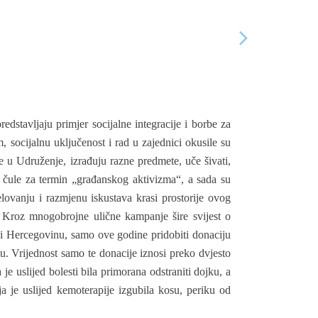
edstavljaju primjer socijalne integracije i borbe za
, socijalnu uključenost i rad u zajednici okusile su
 u Udruženje, izrađuju razne predmete, uče šivati,
i čule za termin „građanskog aktivizma“, a sada su
elovanju i razmjenu iskustava krasi prostorije ovog
. Kroz mnogobrojne ulične kampanje šire svijest o
nu i Hercegovinu, samo ove godine pridobiti donaciju
tu. Vrijednost samo te donacije iznosi preko dvjesto
je uslijed bolesti bila primorana odstraniti dojku, a
ja je uslijed kemoterapije izgubila kosu, periku od