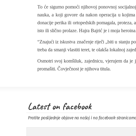
To će sigurno pomoći njihovoj ponovnoj socijalnoj 
nauka, a koji govore da nakon operacija u kojima 
donacije perika ili ortopedskih pomagala, proteza, a
isto ili slično prolaze. Hajra Bajrić je i moja heroina
“Znajući iz iskustva značenje riječi „biti u stanju 
treba da smanji vlastiti teret, te olakša lokalnoj zaje
Osmotri svoj komšiluk, zajednicu, vjerujem da je 
promašiti. Čovječnost je njihova titula.
Latest on facebook
Pratite poslijednje objave na našoj i na facebook stranicam