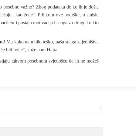
e to posebno važno? Zbog podataka do kojih je došla
sjećaju „kao žene“. Prilikom ove podrške, u smislu
acitetu i postaju motivacija i snaga za druge koji to
mo
! Ma kako nam bilo teško, naša snaga zajedništva
a će biti bolje“, kaže nam Hajra.
i sijaju takvom posebnom svjetlošću da ih ne možeš