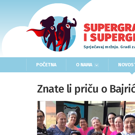
Sprječavaj mržnju. Gradi z
POČETNA
O NAMA
NOVOS
Znate li priču o Bajri