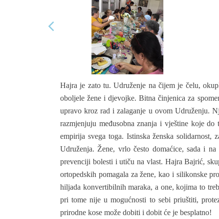
Hajra je zato tu. Udruženje na čijem je čelu, okupl
oboljele žene i djevojke. Bitna činjenica za spomen
upravo kroz rad i zalaganje u ovom Udruženju. Nji
razmjenjuju međusobna znanja i vještine koje do t
empirija svega toga. Istinska ženska solidarnost, 
Udruženja. Žene, vrlo često domaćice, sada i na 
prevenciji bolesti i utiču na vlast. Hajra Bajrić, 
ortopedskih pomagala za žene, kao i silikonske prot
hiljada konvertibilnih maraka, a one, kojima to treb
pri tome nije u mogućnosti to sebi priuštiti, prot
prirodne kose može dobiti i dobit će je besplatno!